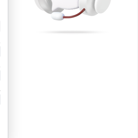
م
م
ح