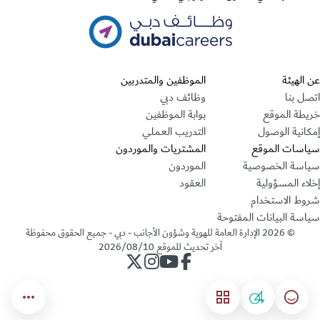
قسم التذييل
عن الهيئة
الموظفين والمتدربين
اتصل بنا
وظائف دبي
خريطة الموقع
بوابة الموظفين
إمكانية الوصول
التدريب العملي
سياسات الموقع
المشتريات والموردون
سياسة الخصوصية
الموردون
إخلاء المسؤولية
العقود
شروط الاستخدام
سياسة البيانات المفتوحة
©
2026
الإدارة العامة للهوية وشؤون الأجانب - دبي - جميع الحقوق محفوظة
آخر تحديث للموقع
2026/08/10
حساب الإدارة على فيسبوك
حساب الإدارة على يوتيوب
حساب الإدارة على انستجرام
حساب الإدارة على تويتر
04
مؤشر السعادة
القائمة