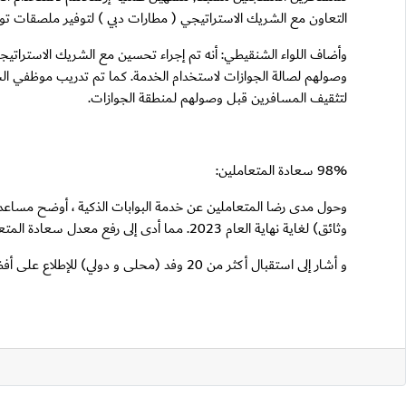
التعاون مع الشريك الاستراتيجي ( مطارات دبي ) لتوفير ملصقات ت
لتثقيف المسافرين قبل وصولهم لمنطقة الجوازات.
98% سعادة المتعاملين:
وثائق) لغاية نهاية العام 2023. مما أدى إلى رفع معدل سعادة المتعاملين إلى 98%، كما أوضح سعادة اللواء الشنقيطي أن البوابات الذكية متاحة للعائلات .
و أشار إلى استقبال أكثر من 20 وفد (محلى و دولي) للإطلاع على أفضل الممارسات للخدمات الإبتكارية المقدمة في صالة الجوازات من ضمنها البوابات الذكية.