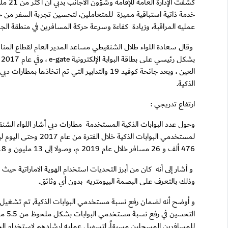
خدمة ذاتية استباقية مميزة للمتعاملين، لتحسين تجربة السفر من خل
عمليه المراقبة، وزيادة كفاءة وسرعة حركة المسافرين في منطقة الجو
ب
العين ، وبعد جائحة كوفيد 19 والتدابير التي 
الذكية.
ارتفاع تدريجي :
476 ألف و 26 مسافر خلال عام 2019 م، وصولا إلى 13 مليون و 418 ألف و 726 مسافر عام 2022 م ، ليبلغ العدد ذروته في 2023 حيث سجلت 21 مليون و 169 ألف و 506 عابر.
و أشار إلى أنه كان من أبرز التحديات استخدام الهوية الاماراتية 
وذلك بالتعرف على البصمة البيومتريه بدون أي وثائق.
للمسافرين المسجلين مسبقاً, لتسهيل عمليه إرشادهم لاستخدام الخدم