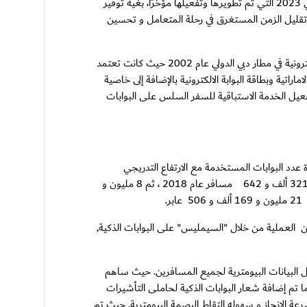
كشفت الإدارة العامة للإقامة وشؤون الأجانب بدبي أن أكثر من 21 مليون مسافر استمعتوا بتجربة السفر السلس عبر مطارات دبي خلال العام الماضي 2023 التي تم تطويرها وتفعيلها مؤخرًا، بغية توفير
 تقليل الزمن المستغرق في رحلة المتعامل و تحسين
وقال سعادة اللواء طلال الشنقيطي مساعد المدير العام لقطاع المنافذ الجوية بالإدارة العامة للإقامة وشؤون الأجانب بدبي "بدأ استخدام البوابات الإلكترونية في مطار دبي الدولي عام 2002 حيث كانت تعتمد
 جواز السفر و الهوية الاماراتية وبطاقة البوابة الالكترونية بالإضافة إلى خاصية
لتحول إلى تفعيل الخدمة الاستباقية للسفر السلس على البوابات
قيطي إلى 127 بوابة موزعة على جميع المبانى (1-2-3-آل مكتوم) حيث تم زيادة عدد البوابات المستخدمة مع الارتفاع التدريجي
لمستخدمي البوابات الذكية خلال الفترة من عام 2017 وحتى اليوم ليرتفع العدد من 5 مليون و 688 ألف و 92 مسافر عام2017 ، إلى 7 مليون و 321 ألف و 642 مسافر عام 2018 ، ثم 8 مليون و
ن العملية من خلال "السيمليس" على البوابات الذكية,
سبة مستخدمي البوابات الذكية, تم تشغيل كاميرات حديثة على جميع منصات دخول/خروج في عام 2018-2019 لتسجيل البيانات البيومترية لجميع المسافرين. حيث ساهم
حوظ من 5.5 مليون في عا م2017 لغاية 13.4 مليون في 2022 مما يقارب 3 أضعاف العدد. كما تم إضافة شعار البوابات الذكية لحاملى التأشيرات
ة الانجاز و سهوله التقاط البصمة البيومترية, حيث تم