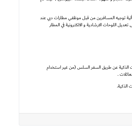
(طيران الامارات) لإضافة ملاحظة "smart gate"على بطاقة الصعود لتحسين آلية توجيه المسافرين من قبل موظفي مطارات دبي عند
الاستراتيجي (مطارات دبي) May I Help You على التحسينات بالإضافة الى تعديل اللوحات الارشادية و الالكترونية في المطار
قطاع المنافذ الجوية أن 50% من المسافرين يستخدمون البوابات الذكية عن طريق السفر السلس (من غير استخدام