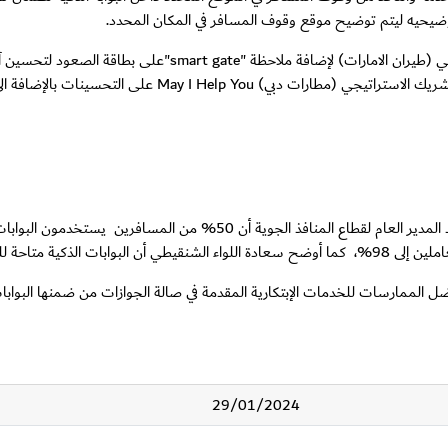
وضيحيه ليتم توضيح موقع وقوف المسافر في المكان المحدد.
وأضاف اللواء الشنقيطي: أنه تم إجراء تحسين مع الشريك الاستراتيجي 
وصولهم لصالة الجوازات لاستخدام الخدمة. كما تم تدريب موظفي الشريك 
وحول مدى رضا المتعاملين عن خدمة البوابات الذكية ، أوضح مساعد المدير العام ل
29/01/2024