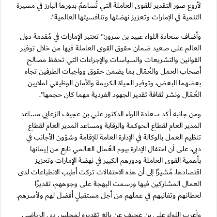
لأروع صور التقدير للقوى العاملة التي تُساهمُ بدورها البارز في مسيرة
التنمية في الإمارات وتعزيز نهضتها وتنافسيتها العالمية".
وأضاف سعادة اللواء عبيد بن سرور:" تعتبر الإمارات في مُقدمة دول
العالم على صعيد ضمان حقوق القوى العاملة فيها من خلال توفير
القوانين والتشريعات والسياسات والإجراءات التي تحفظ مصالح
أصحاب العمل والعُمّال بما يضمن حقوق وواجبات الطرفين تجاه
بعضهما البعض، وتوفير الحياة الكريمة والأمان الوظيفي لملايين
العُمّال ونشر ثقافة تقدير الجهود الفردية مهما كان حجمها".
ومن جانبه أكد سعادة اللواء الدكتور علي بن عجيف الزعابي مساعد
المدير العام لقطاع الحوكمة والرقابة ومساعد المدير العام لقطاع
تنظيم العمل بالوكالة في الإدارة العامة للإقامة وشؤون الأجانب في
دبي، على أن احتفال الإدارة بيوم العُمال العالمي نابع من إيمانها
بأهمية القوى العاملة ودورهم الكبير في نهضة الإمارات وتعزيز
اقتصادها. مُشيرًا إلى أن هذه الاحتفالات تركت أطيب الانطباعات لدى
العمال المشاركين فيها ورسمت البهجة على وجوههم، تقديرًا
لعطائهم وتفانيهم في عملهم من أجل مستقبلٍ أفضل لهم ولأسرهم.
وأعرب اللواء علي بن عجيف عن بالغ تقديره لمجلس دبي الرياضي