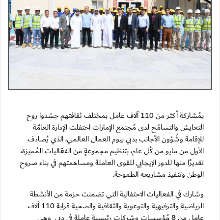
بمُشاركة أكثر من 110 آلاف عامل بمختلف ثقافتهم جسّدوا روح
التعايش والتسامُح لدى مُجتمع الإمارات احتفلت الإدارة العامّة
للإقامة وشُؤون الأجانب بدبي بيوم العمال العالمي، الذي يُصادف
الأول من مايو من كُل عام، بتنظيم مجموعةٍ من الفعّاليات المُميزة،
تقديرًا منها للدور الإيجابي للقوى العاملة ومساهمتهم في بناء صروح
الوطن وتنفيذ مشاريعه الطموحة.
وشارك في الفعاليات الاحتفالية التي تضمنت حزمة من الأنشطة
الرياضية والترفيهية والتوعوية والثقافية والصحية قرابة 110 آلاف
عامل من 8 مُؤسسات وشركات رئيسية عاملة في دبي وهي