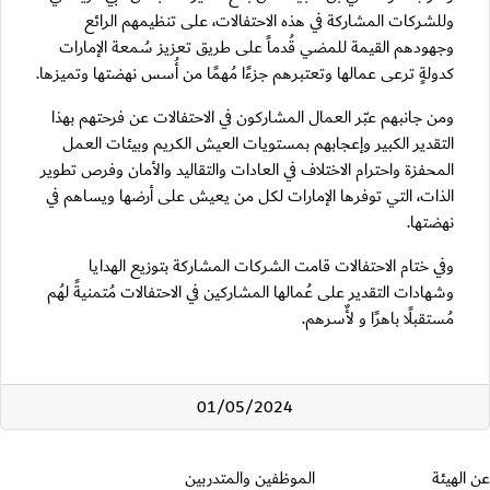
وللشركات المشاركة في هذه الاحتفالات، على تنظيمهم الرائع
وجهودهم القيمة للمضي قُدماً على طريق تعزيز سُمعة الإمارات
كدولةٍ ترعى عمالها وتعتبرهم جزءًا مُهمًا من أُسس نهضتها وتميزها.
ومن جانبهم عبّر العمال المشاركون في الاحتفالات عن فرحتهم بهذا
التقدير الكبير وإعجابهم بمستويات العيش الكريم وبيئات العمل
المحفزة واحترام الاختلاف في العادات والتقاليد والأمان وفرص تطوير
الذات، التي توفرها الإمارات لكل من يعيش على أرضها ويساهم في
نهضتها.
وفي ختام الاحتفالات قامت الشركات المشاركة بتوزيع الهدايا
وشهادات التقدير على عُمالها المشاركين في الاحتفالات مُتمنيةً لهُم
مُستقبلًا باهرًا و لأٌسرهم.
01/05/2024
قسم التذييل
عن الهيئة
الموظفين والمتدربين