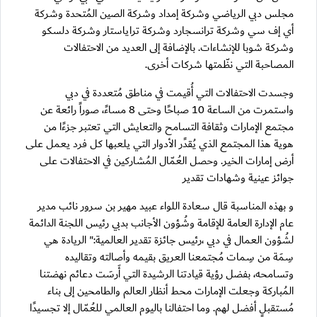
مجلس دبي الرياضي وشركة إمداد وشركة الصين المُتحدة وشركة
أي إف سي وشركة ترانسجارد وشركة تراياستار وشركة دلسكو
وشركة شوبا للإنشاءات. بالإضافة إلى العديد من الاحتفالات
المصاحبة التي نظّمتها شركات أخرى.
وجسدت الاحتفالات التي أُقيمت في مناطق مُتعددة في دبي
واستمرت من الساعة 10 صباحًا وحتى 8 مساءً، صوراً رائعة عن
مجتمع الإمارات وثقافة التسامح والتعايش التي تعتبر جزءًا من
هوية هذا المجتمع الذي يُقدًر الأدوار التي يلعبها كل فرد يعمل على
أرض إمارات الخير. وحصل العُمّال المُشاركين في الاحتفالات على
جوائز عينية وشهادات تقدير
و بهذه المناسبة قال سعادة اللواء عبيد مهير بن سرور نائب مدير
عام الإدارة العامة للإقامة وشُؤون الأجانب بدبي رئيس اللجنة الدائمة
لشُؤون العمال في دبي ،رئيس جائزة تقدير العالمية:" الريادة هي
سِمَة من سِمات مُجتمعنا العريق بقيمه وأصالته وتقاليده
وتسامحه، بفضل رؤية قيادتنا الرشيدة التي أَرسَت دعائم نهضتنا
المُباركة وجعلت الإمارات محط أنظار العالم والطامحين إلى بناء
مُستقبلٍ أفضل لهم. وما احتفالنا باليوم العالمي للعُمّال إلا تجسيدًا