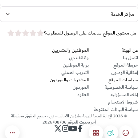
مراكز الخدمة
star rating
هل محتوى الموقع ساعدك على الوصول للمطلوب؟
قسم التذييل
عن الهيئة
الموظفين والمتدربين
اتصل بنا
وظائف دبي
خريطة الموقع
بوابة الموظفين
إمكانية الوصول
التدريب العملي
سياسات الموقع
المشتريات والموردون
سياسة الخصوصية
الموردون
إخلاء المسؤولية
العقود
شروط الاستخدام
سياسة البيانات المفتوحة
©
2026
الإدارة العامة للهوية وشؤون الأجانب - دبي - جميع الحقوق محفوظة
آخر تحديث للموقع
2026/08/06
حساب الإدارة على فيسبوك
حساب الإدارة على يوتيوب
حساب الإدارة على انستجرام
حساب الإدارة على تويتر
04
مؤشر السعادة
القائمة