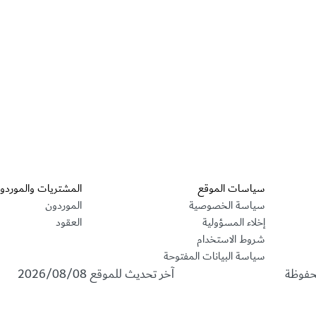
ت عامة لمؤسسات القطاع الحكومي/ الخاص أو منطقة حرة /للشركات الوطنية -
قسم التذييل
سياسات الموقع
المشتريات والموردو
سياسة الخصوصية
الموردون
إخلاء المسؤولية
العقود
شروط الاستخدام
سياسة البيانات المفتوحة
محفوظة
آخر تحديث للموقع
2026/08/08