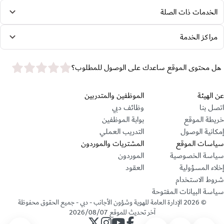
الخدمات ذات الصلة
مراكز الخدمة
star rating
هل محتوى الموقع ساعدك على الوصول للمطلوب؟
قسم التذييل
عن الهيئة
الموظفين والمتدربين
اتصل بنا
وظائف دبي
خريطة الموقع
بوابة الموظفين
إمكانية الوصول
التدريب العملي
سياسات الموقع
المشتريات والموردون
سياسة الخصوصية
الموردون
إخلاء المسؤولية
العقود
شروط الاستخدام
سياسة البيانات المفتوحة
©
2026
الإدارة العامة للهوية وشؤون الأجانب - دبي - جميع الحقوق محفوظة
آخر تحديث للموقع
2026/08/07
حساب الإدارة على فيسبوك
حساب الإدارة على يوتيوب
حساب الإدارة على انستجرام
حساب الإدارة على تويتر