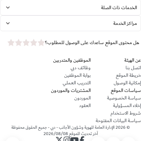
الخدمات ذات الصلة
مراكز الخدمة
star rating
هل محتوى الموقع ساعدك على الوصول للمطلوب؟
قسم التذييل
عن الهيئة
الموظفين والمتدربين
اتصل بنا
وظائف دبي
خريطة الموقع
بوابة الموظفين
إمكانية الوصول
التدريب العملي
سياسات الموقع
المشتريات والموردون
سياسة الخصوصية
الموردون
إخلاء المسؤولية
العقود
شروط الاستخدام
سياسة البيانات المفتوحة
©
2026
الإدارة العامة للهوية وشؤون الأجانب - دبي - جميع الحقوق محفوظة
آخر تحديث للموقع
2026/08/08
حساب الإدارة على فيسبوك
حساب الإدارة على يوتيوب
حساب الإدارة على انستجرام
حساب الإدارة على تويتر