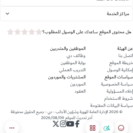
مراكز الخدمة
star rating
هل محتوى الموقع ساعدك على الوصول للمطلوب؟
قسم التذييل
عن الهيئة
الموظفين والمتدربين
اتصل بنا
وظائف دبي
خريطة الموقع
بوابة الموظفين
إمكانية الوصول
التدريب العملي
سياسات الموقع
المشتريات والموردون
سياسة الخصوصية
الموردون
إخلاء المسؤولية
العقود
شروط الاستخدام
سياسة البيانات المفتوحة
©
2026
الإدارة العامة للهوية وشؤون الأجانب - دبي - جميع الحقوق محفوظة
آخر تحديث للموقع
2026/08/09
حساب الإدارة على فيسبوك
حساب الإدارة على يوتيوب
حساب الإدارة على انستجرام
حساب الإدارة على تويتر
04
مؤشر السعادة
القائمة